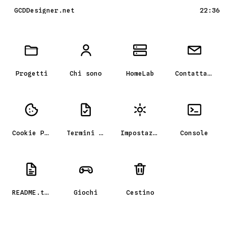
GCDDesigner.net
22:36
Scrivania GCD_OS, il portfolio
Progetti
Chi sono
HomeLab
Contattami
Cookie Policy
Termini e condizioni
Impostazioni
Console
README.txt
Giochi
Cestino