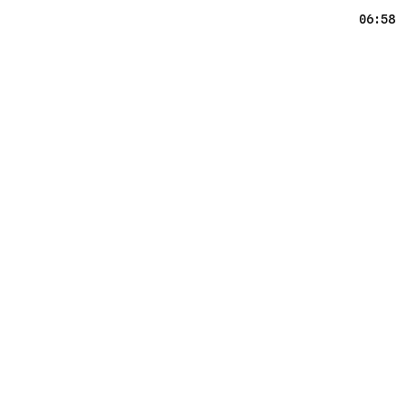
Vai in Impostazioni per attivare GCD_OS.
06:58
iochi
Cestino