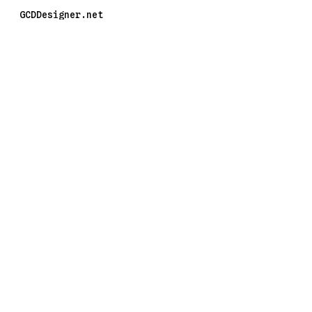
GCDDesigner.net
Scrivania GCD_OS, il portfol
Progetti
Chi sono
HomeLab
Contattami