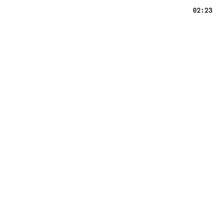
Vai in Impostazioni per attivare GCD_OS.
02:23
iochi
Cestino