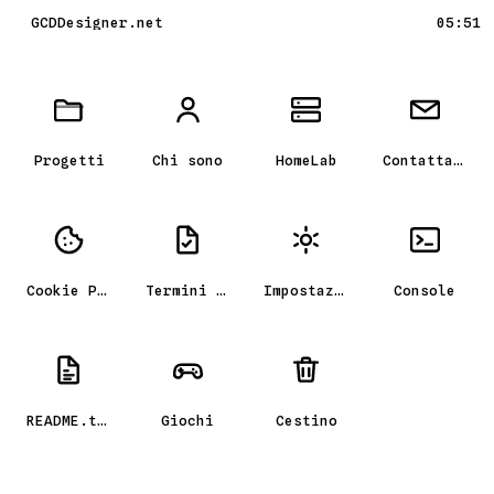
GCDDesigner.net
05:51
Scrivania GCD_OS, il portfolio
Progetti
Chi sono
HomeLab
Contattami
Cookie Policy
Termini e condizioni
Impostazioni
Console
README.txt
Giochi
Cestino