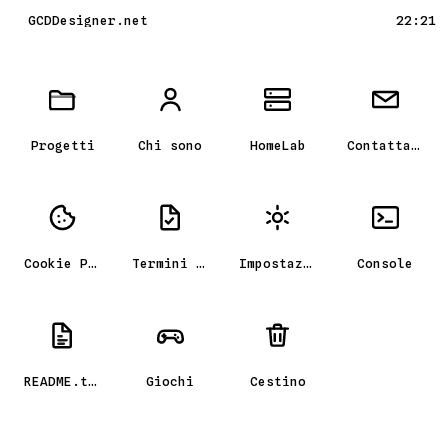
GCDDesigner.net
22:21
Scrivania GCD_OS, il portfolio
Progetti
Chi sono
HomeLab
Contattami
Cookie Policy
Termini e condizioni
Impostazioni
Console
README.txt
Giochi
Cestino