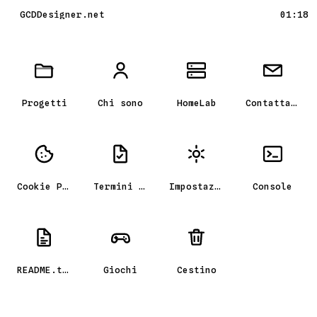
GCDDesigner.net
01:18
Scrivania GCD_OS, il portfolio
Progetti
Chi sono
HomeLab
Contattami
Cookie Policy
Termini e condizioni
Impostazioni
Console
README.txt
Giochi
Cestino