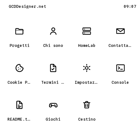
GCDDesigner.net
09:07
Scrivania GCD_OS, il portfolio
Progetti
Chi sono
HomeLab
Contattami
Cookie Policy
Termini e condizioni
Impostazioni
Console
README.txt
Giochi
Cestino