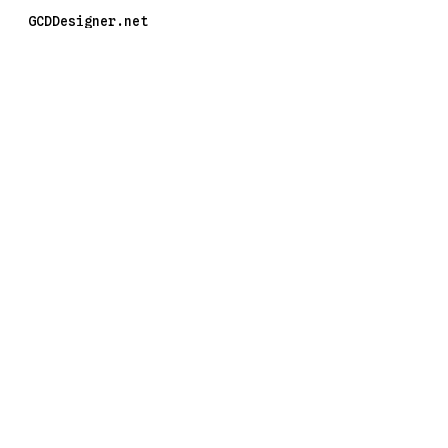
GCDDesigner.net
Scrivania GCD_OS, il portfol
Progetti
Chi sono
HomeLab
Contattami