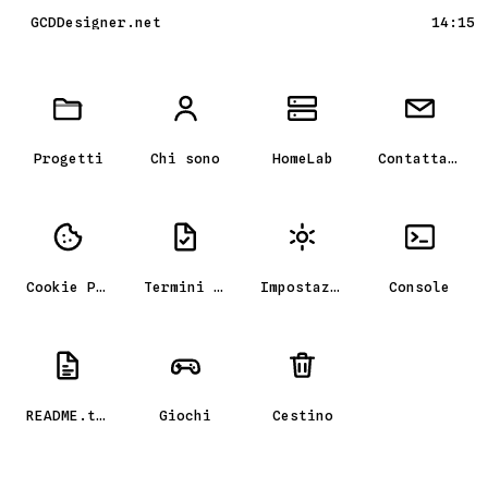
GCDDesigner.net
14:15
Scrivania GCD_OS, il portfolio
Progetti
Chi sono
HomeLab
Contattami
Cookie Policy
Termini e condizioni
Impostazioni
Console
README.txt
Giochi
Cestino