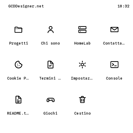
GCDDesigner.net
10:32
Scrivania GCD_OS, il portfolio
Progetti
Chi sono
HomeLab
Contattami
Cookie Policy
Termini e condizioni
Impostazioni
Console
README.txt
Giochi
Cestino