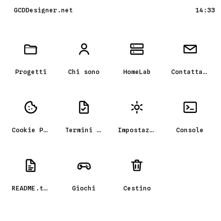
GCDDesigner.net
14:33
Scrivania GCD_OS, il portfolio
Progetti
Chi sono
HomeLab
Contattami
Cookie Policy
Termini e condizioni
Impostazioni
Console
README.txt
Giochi
Cestino